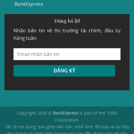
BankExpress
Đừng bỏ lỡ!
Nhận bản tin về thị trường tài chính, đầu tư
hàng tuần
Copyright 2026 ©
BankExpress
is part of the TORII
Corporation.
Tất cả nội dung, bao gồm văn bản, hình ảnh, đồ họa và tài liệu
âm thanh và video trên trang web này đều được bảo vệ bản