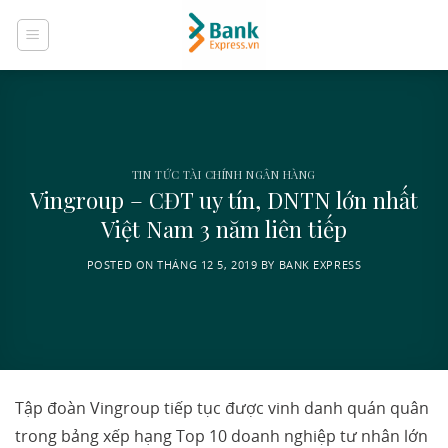
Skip
to
content
TIN TỨC TÀI CHÍNH NGÂN HÀNG
Vingroup – CĐT uy tín, DNTN lớn nhất
Việt Nam 3 năm liên tiếp
POSTED ON
THÁNG 12 5, 2019
BY
BANK EXPRESS
Tập đoàn Vingroup tiếp tục được vinh danh quán quân
trong bảng xếp hạng Top 10 doanh nghiệp tư nhân lớn