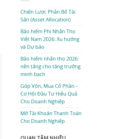
Chiến Lược Phân Bổ Tài
Sản (Asset Allocation)
Bảo hiểm Phi Nhân Thọ
Việt Nam 2026: Xu hướng
và Dự báo
Bảo hiểm nhân thọ 2026:
nền tảng cho tăng trưởng
minh bạch
Góp Vốn, Mua Cổ Phần –
Cơ Hội Đầu Tư Hiệu Quả
Cho Doanh Nghiệp
Mở Tài Khoản Thanh Toán
Cho Doanh Nghiệp
QUAN TÂM NHIỀU