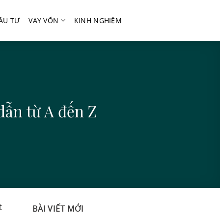
ẦU TƯ
VAY VỐN
KINH NGHIỆM
dẫn từ A đến Z
t
BÀI VIẾT MỚI