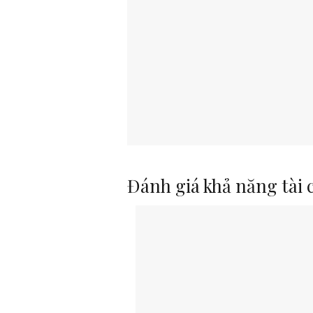
Đánh giá khả năng tài 