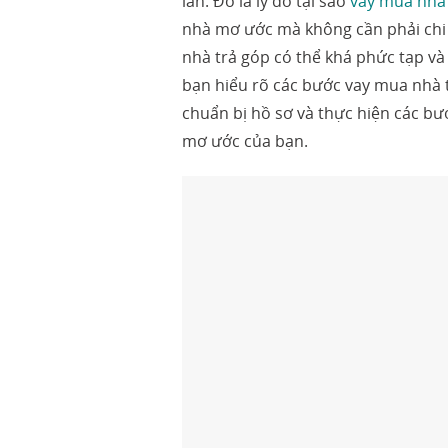
lần. Đó là lý do tại sao
vay mua nhà 
nhà mơ ước mà không cần phải chi t
nhà trả góp có thể khá phức tạp và 
bạn hiểu rõ các bước vay mua nhà t
chuẩn bị hồ sơ và thực hiện các b
mơ ước của bạn.