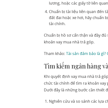
lương, hoặc các giấy tờ liên qua
Chuẩn bị tài liệu liên quan đến 
đất đai hoặc xe hơi, hãy chuẩn b
tài chính.
Chuẩn bị hồ sơ cẩn thận và đầy đủ s
khoản vay mua nhà trả góp.
Tham khảo:
Tài sản đảm bảo là gì?
Tìm kiếm ngân hàng và
Khi quyết định vay mua nhà trả góp
chức tài chính để tìm ra khoản vay
Dưới đây là những bước cần thiết 
Nghiên cứu và so sánh các lựa c