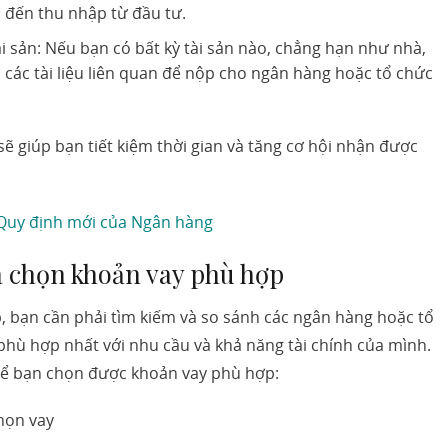
n đến thu nhập từ đầu tư.
tài sản: Nếu bạn có bất kỳ tài sản nào, chẳng hạn như nhà,
ị các tài liệu liên quan để nộp cho ngân hàng hoặc tổ chức
ẽ giúp bạn tiết kiệm thời gian và tăng cơ hội nhận được
 Quy định mới của Ngân hàng
 chọn khoản vay phù hợp
, bạn cần phải tìm kiếm và so sánh các ngân hàng hoặc tổ
 phù hợp nhất với nhu cầu và khả năng tài chính của mình.
để bạn chọn được khoản vay phù hợp:
họn vay