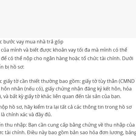
c bước vay mua nhà trả góp
h của mình và biết được khoản vay tối đa mà mình có thể
 để có thể nộp cho ngân hàng hoặc tổ chức tài chính. Dưới
n bị hồ sơ:
Các giấy tờ cần thiết thường bao gồm: giấy tờ tùy thân (CMND
 hôn nhân (nếu có), giấy chứng nhận đăng ký kết hôn, hóa
, và bất kỳ giấy tờ khác liên quan đến tài sản của bạn.
 nộp hồ sơ, hãy kiểm tra lại tất cả các thông tin trong hồ sơ
à chính xác và đầy đủ.
 đến thu nhập: Bạn cần cung cấp bằng chứng về thu nhập của
c tài chính. Điều này bao gồm bản sao hóa đơn lương, bản