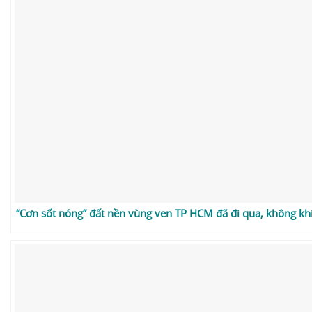
“Cơn sốt nóng” đất nền vùng ven TP HCM đã đi qua, không kh