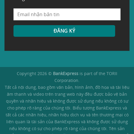
Copyright 2026 ©
BankExpress
is part of the TORII
Corporation.
Tất cả nội dung, bao gồm văn bản, hình ảnh, đồ họa và tài liệu
âm thanh và video trên trang web này đều được bảo vệ bản
quyền và nhãn hiệu và không được sử dụng nếu không có sự
cho phép rõ ràng của chúng tôi. Biểu tượng BankExpress và
tất cả các nhãn hiệu, nhãn hiệu dịch vụ và tên thương mại có
liên quan là tài sản của BankExpress và không được sử dụng
nếu không có sự cho phép rõ ràng của chúng tôi. Tên sản