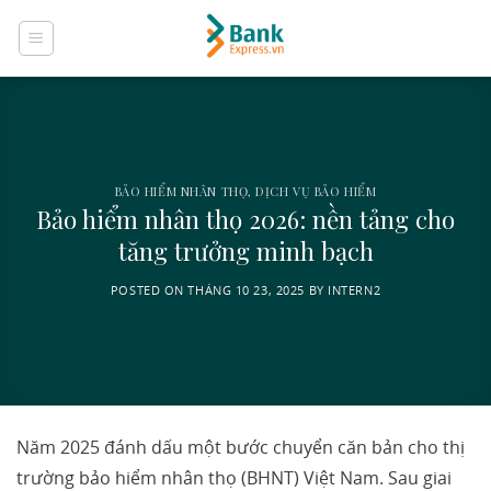
Skip
to
content
BẢO HIỂM NHÂN THỌ
,
DỊCH VỤ BẢO HIỂM
Bảo hiểm nhân thọ 2026: nền tảng cho
tăng trưởng minh bạch
POSTED ON
THÁNG 10 23, 2025
BY
INTERN2
Năm 2025 đánh dấu một bước chuyển căn bản cho thị
trường bảo hiểm nhân thọ (BHNT) Việt Nam. Sau giai