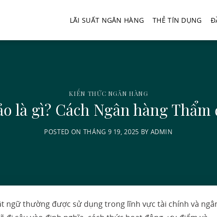
LÃI SUẤT NGÂN HÀNG
THẺ TÍN DỤNG
Đ
KIẾN THỨC NGÂN HÀNG
ảo là gì? Cách Ngân hàng Thẩm 
POSTED ON
THÁNG 9 19, 2025
BY
ADMIN
t ngữ thường được sử dụng trong lĩnh vực tài chính và ngâ