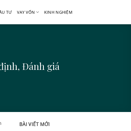
ẦU TƯ
VAY VỐN
KINH NGHIỆM
định, Đánh giá
n
BÀI VIẾT MỚI