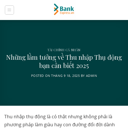
Skip
to
content
TÀI CHÍNH CÁ NHÂN
Những lầm tưởng về Thu nhập Thụ động
bạn cần biết 2025
POSTED ON
THÁNG 9 18, 2025
BY
ADMIN
Thu nhập thụ động là có thật nhưng không phải là
phương pháp làm giàu hay con đường đổi đời dành