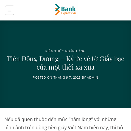
Skip
to
content
KIẾN THỨC NGÂN HÀNG
Tiền Đông Dương – Ký ức về tờ Giấy bạc
của một thời xa xưa
POSTED ON
THÁNG 9 7, 2025
BY
ADMIN
Nếu đã quen thuộc đến mức “nằm lòng” với những
hình ảnh trên đồng tiền giấy Việt Nam hiện nay, thì bộ