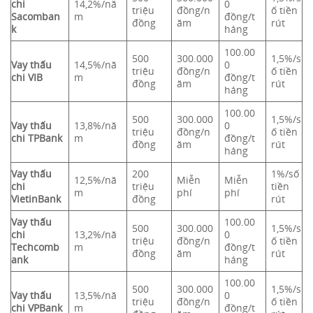
chi
14,2%/nă
0
triệu
đồng/n
ố tiền
Sacomban
m
đồng/t
đồng
ăm
rút
k
háng
100.00
500
300.000
1,5%/s
Vay thấu
14,5%/nă
0
triệu
đồng/n
ố tiền
chi VIB
m
đồng/t
đồng
ăm
rút
háng
100.00
500
300.000
1,5%/s
Vay thấu
13,8%/nă
0
triệu
đồng/n
ố tiền
chi
TPBank
m
đồng/t
đồng
ăm
rút
háng
Vay thấu
200
1%/số
12,5%/nă
Miễn
Miễn
chi
triệu
tiền
m
phí
phí
VietinBank
đồng
rút
Vay thấu
100.00
500
300.000
1,5%/s
chi
13,2%/nă
0
triệu
đồng/n
ố tiền
Techcomb
m
đồng/t
đồng
ăm
rút
ank
háng
100.00
500
300.000
1,5%/s
Vay thấu
13,5%/nă
0
triệu
đồng/n
ố tiền
chi VPBank
m
đồng/t