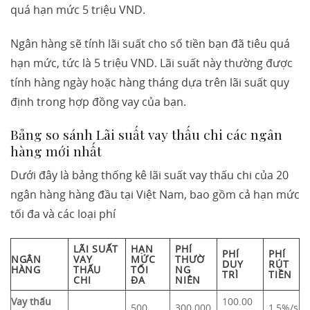
quá hạn mức 5 triệu VND.
Ngân hàng sẽ tính lãi suất cho số tiền bạn đã tiêu quá
hạn mức, tức là 5 triệu VND. Lãi suất này thường được
tính hàng ngày hoặc hàng tháng dựa trên lãi suất quy
định trong hợp đồng vay của bạn.
Bảng so sánh Lãi suất vay thấu chi các ngân
hàng mới nhất
Dưới đây là bảng thống kê lãi suất vay thấu chi của 20
ngân hàng hàng đầu tại Việt Nam, bao gồm cả hạn mức
tối đa và các loại phí
LÃI SUẤT
HẠN
PHÍ
PHÍ
PHÍ
NGÂN
VAY
MỨC
THƯỜ
DUY
RÚT
HÀNG
THẤU
TỐI
NG
TRÌ
TIỀN
CHI
ĐA
NIÊN
Vay thấu
100.00
500
300.000
1,5%/s