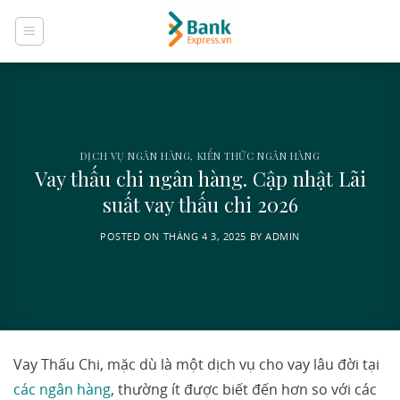
Skip
to
content
DỊCH VỤ NGÂN HÀNG
,
KIẾN THỨC NGÂN HÀNG
Vay thấu chi ngân hàng. Cập nhật Lãi
suất vay thấu chi 2026
POSTED ON
THÁNG 4 3, 2025
BY
ADMIN
Vay Thấu Chi, mặc dù là một dịch vụ cho vay lâu đời tại
các ngân hàng
, thường ít được biết đến hơn so với các