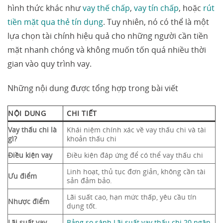
hình thức khác như
vay thế chấp
,
vay tín chấp
, hoặc
rút
tiền mặt qua thẻ tín dụng
. Tuy nhiên, nó có thể là một
lựa chọn tài chính hiệu quả cho những người cần tiền
mặt nhanh chóng và không muốn tốn quá nhiều thời
gian vào quy trình vay.
Những nội dung được tổng hợp trong bài viết
NỘI DUNG
CHI TIẾT
Vay thấu chi là
Khái niệm chính xác về vay thấu chi và tài
gì?
khoản thấu chi
Điều kiện vay
Điều kiện đáp ứng để có thể vay thấu chi
Linh hoạt, thủ tục đơn giản, không cần tài
Ưu điểm
sản đảm bảo.
Lãi suất cao, hạn mức thấp, yêu cầu tín
Nhược điểm
dụng tốt.
Lãi suất vay
Bảng so sánh Lãi suất vay thấu chi 20 ngân