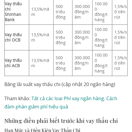
Vay thấu
100.00
500
300.000
1,5%/s
chi
13,5%/nă
0
triệu
đồng/n
ố tiền
Shinhan
m
đồng/t
đồng
ăm
rút
Bank
háng
100.00
500
300.000
1,5%/s
Vay thấu
13,5%/nă
0
triệu
đồng/n
ố tiền
chi OCB
m
đồng/t
đồng
ăm
rút
háng
100.00
500
300.000
1,5%/s
Vay thấu
13,5%/nă
0
triệu
đồng/n
ố tiền
chi ACB
m
đồng/t
đồng
ăm
rút
háng
Bảng lãi suất vay thấu chi (cập nhật 20 ngân hàng)
Tham khảo:
Tất cả các loại Phí vay ngân hàng. Cách
đàm phán giảm phí hiệu quả
Những điều phải biết trước khi vay thấu chi
Hạn Mức và Điều Kiện Vay Thấu Chi