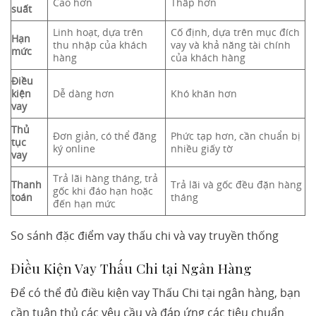
Cao hơn
Thấp hơn
suất
Linh hoạt, dựa trên
Cố định, dựa trên mục đích
Hạn
thu nhập của khách
vay và khả năng tài chính
mức
hàng
của khách hàng
Điều
kiện
Dễ dàng hơn
Khó khăn hơn
vay
Thủ
Đơn giản, có thể đăng
Phức tạp hơn, cần chuẩn bị
tục
ký online
nhiều giấy tờ
vay
Trả lãi hàng tháng, trả
Thanh
Trả lãi và gốc đều đặn hàng
gốc khi đáo hạn hoặc
toán
tháng
đến hạn mức
So sánh đặc điểm vay thấu chi và vay truyền thống
Điều Kiện Vay Thấu Chi tại Ngân Hàng
Để có thể đủ điều kiện vay Thấu Chi tại ngân hàng, bạn
cần tuân thủ các yêu cầu và đáp ứng các tiêu chuẩn