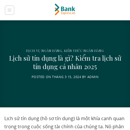
Skip
to
content
DỊCH VỤ NGÂN HÀNG
,
KIẾN THỨC NGÂN HÀNG
Lịch sử tín dụng là gì? Kiểm tra lịch sử
tín dụng cá nhân 2025
POSTED ON
THÁNG 3 15, 2024
BY
ADMIN
Lịch sử tín dụng (hồ sơ tín dụng) là một khía cạnh quan
trọng trong cuộc sống tài chính của chúng ta. Nó phản