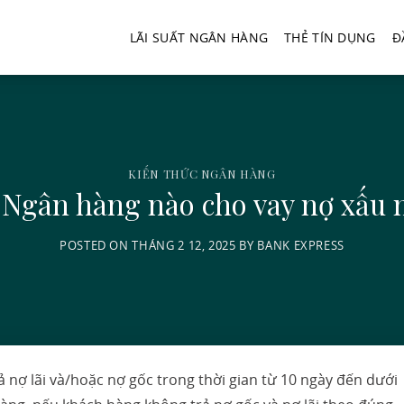
LÃI SUẤT NGÂN HÀNG
THẺ TÍN DỤNG
Đ
KIẾN THỨC NGÂN HÀNG
 Ngân hàng nào cho vay nợ xấu 
POSTED ON
THÁNG 2 12, 2025
BY
BANK EXPRESS
nợ lãi và/hoặc nợ gốc trong thời gian từ 10 ngày đến dưới