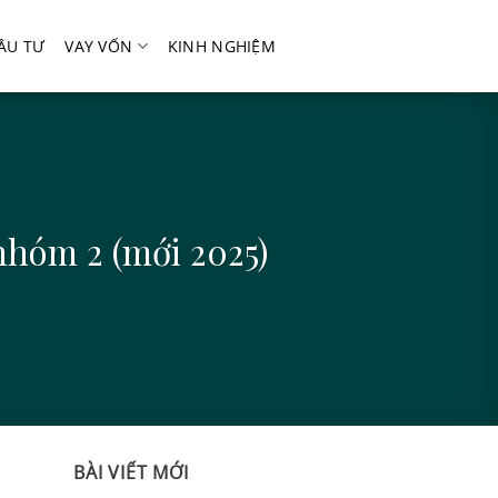
ẦU TƯ
VAY VỐN
KINH NGHIỆM
nhóm 2 (mới 2025)
BÀI VIẾT MỚI