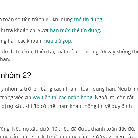
 toán số tiền tối thiểu khi dùng
thẻ tín dụng
.
hi trả khoản chi vượt
hạn mức thẻ tín dụng
.
úng hạn các khoản
mua trả góp
.
do dịch bệnh, thiên tai, mất mùa… nên người vay không th
 hạn.
ợ nhóm 2?
ú ý nhóm 2 trở lên bằng cách thanh toán đúng hạn. Nếu bị n
trong việc xin
vay tiền tại các ngân hàng
. Ngoài ra, còn rất
 bị nợ xấu, khi đó có thể tham khảo thông tin về quy định
 đồng: Nếu nợ xấu dưới 10 triệu đã được thanh toán đầy đủ,
g cấp thông tin lịch sử tín dụng của người vay. Điều này