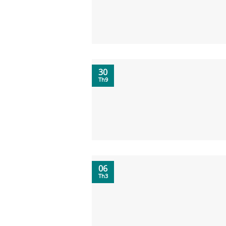
30
Th9
06
Th3