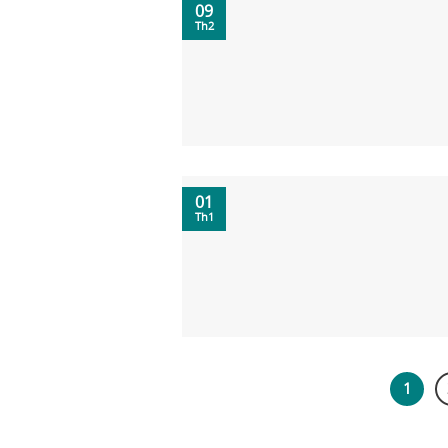
09
Th2
01
Th1
1