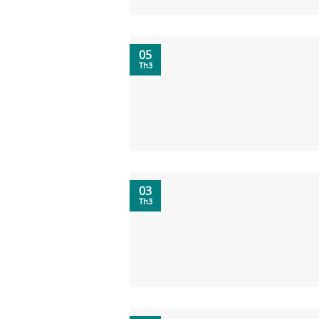
05
Th3
03
Th3