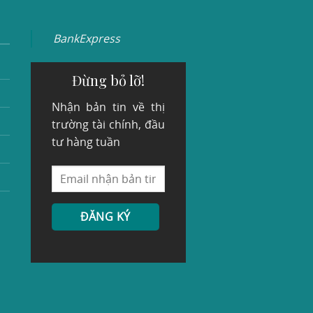
BankExpress
Đừng bỏ lỡ!
Nhận bản tin về thị
trường tài chính, đầu
tư hàng tuần