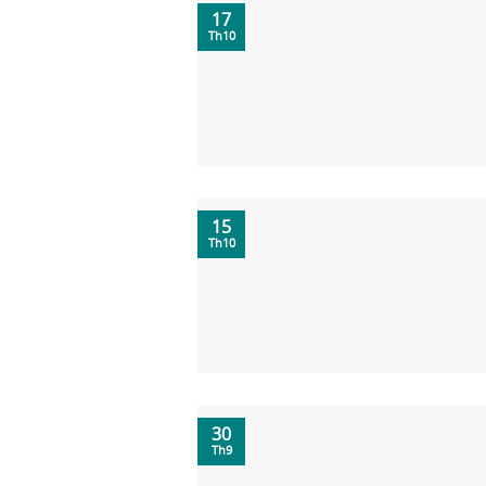
17
Th10
15
Th10
30
Th9