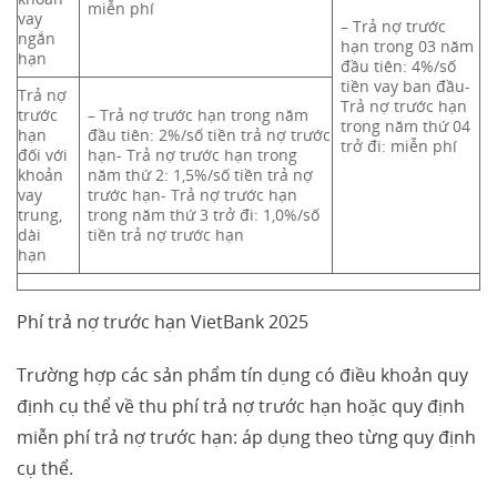
miễn phí
vay
– Trả nợ trước
ngắn
hạn trong 03 năm
hạn
đầu tiên: 4%/số
tiền vay ban đầu-
Trả nợ
Trả nợ trước hạn
trước
– Trả nợ trước hạn trong năm
trong năm thứ 04
hạn
đầu tiên: 2%/số tiền trả nợ trước
trở đi: miễn phí
đối với
hạn- Trả nợ trước hạn trong
khoản
năm thứ 2: 1,5%/số tiền trả nợ
vay
trước hạn- Trả nợ trước hạn
trung,
trong năm thứ 3 trở đi: 1,0%/số
dài
tiền trả nợ trước hạn
hạn
Phí trả nợ trước hạn VietBank 2025
Trường hợp các sản phẩm tín dụng có điều khoản quy
định cụ thể về thu phí trả nợ trước hạn hoặc quy định
miễn phí trả nợ trước hạn: áp dụng theo từng quy định
cụ thể.