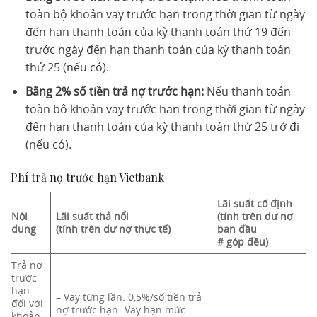
toàn bộ khoản vay trước hạn trong thời gian từ ngày
đến hạn thanh toán của kỳ thanh toán thứ 19 đến
trước ngày đến hạn thanh toán của kỳ thanh toán
thứ 25 (nếu có).
Bằng 2% số tiền trả nợ trước hạn:
Nếu thanh toán
toàn bộ khoản vay trước hạn trong thời gian từ ngày
đến hạn thanh toán của kỳ thanh toán thứ 25 trở đi
(nếu có).
Phí trả nợ trước hạn Vietbank
Lãi suất cố định
Nội
Lãi suất thả nổi
(tính trên dư nợ
dung
(tính trên dư nợ thực tế)
ban đầu
# góp đều)
Trả nợ
trước
hạn
– Vay từng lần: 0,5%/số tiền trả
đối với
nợ trước hạn- Vay hạn mức:
khoản