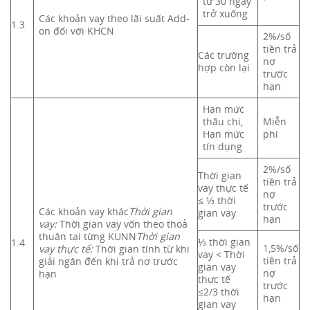
từ 30 ngày
trở xuống
Các khoản vay theo lãi suất Add-
1.3
on đối với KHCN
2%/số
tiền trả
Các trường
nợ
hợp còn lại
trước
hạn
Hạn mức
thấu chi,
Miễn
Hạn mức
phí
tín dụng
2%/số
Thời gian
tiền trả
vay thực tế
nợ
≤ ⅓ thời
trước
Các khoản vay khác
Thời gian
gian vay
hạn
vay:
Thời gian vay vốn theo thoả
thuận tại từng KUNN
Thời gian
⅓ thời gian
1.4
1,5%/số
vay thực tế:
Thời gian tính từ khi
vay < Thời
tiền trả
giải ngân đến khi trả nợ trước
gian vay
nợ
hạn
thực tế
trước
≤2/3 thời
hạn
gian vay