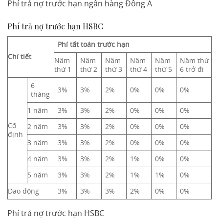
Phí trả nợ trước hạn ngân hàng Đông Á
Phí trả nợ trước hạn HSBC
Phí tất toán trước hạn
Chí tiết
Năm
Năm
Năm
Năm
Năm
Năm thứ
thứ 1
thứ 2
thứ 3
thứ 4
thứ 5
6 trở đi
6
3%
3%
2%
0%
0%
0%
tháng
1 năm
3%
3%
2%
0%
0%
0%
Cố
2 năm
3%
3%
2%
0%
0%
0%
định
3 năm
3%
3%
2%
0%
0%
0%
4 năm
3%
3%
2%
1%
0%
0%
5 năm
3%
3%
2%
1%
1%
0%
Dao động
3%
3%
3%
2%
0%
0%
Phí trả nợ trước hạn HSBC