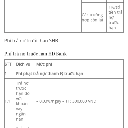
1%/số
tiền trả
Các trường
nợ
hợp còn lại
trước
hạn
Phí trả nợ trước hạn SHB
Phí trả nợ trước hạn HD Bank
STT
Dịch vụ
Mức phí
1
Phí phạt trả nợ/ thanh lý trước hạn
Trả nợ
trước
hạn đối
với
1.1
– 0,03%/ngày – TT: 300,000 VND
khoản
vay
ngắn
hạn