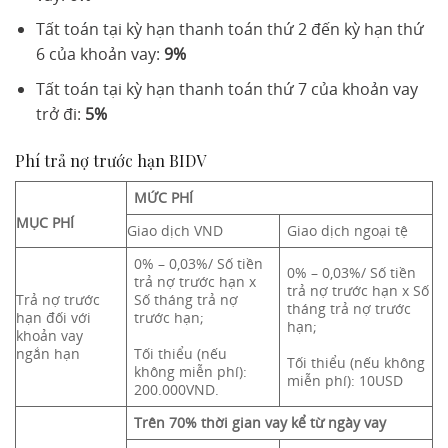
Tất toán tại kỳ hạn thanh toán thứ 2 đến kỳ hạn thứ
6 của khoản vay:
9%
Tất toán tại kỳ hạn thanh toán thứ 7 của khoản vay
trở đi:
5%
Phí trả nợ trước hạn BIDV
MỨC PHÍ
MỤC PHÍ
Giao dịch VND
Giao dịch ngoại tệ
0% – 0,03%/ Số tiền
0% – 0,03%/ Số tiền
trả nợ trước hạn x
trả nợ trước hạn x Số
Trả nợ trước
Số tháng trả nợ
tháng trả nợ trước
hạn đối với
trước hạn;
hạn;
khoản vay
ngắn hạn
Tối thiểu (nếu
Tối thiểu (nếu không
không miễn phí):
miễn phí): 10USD
200.000VND.
Trên 70% thời gian vay kể từ ngày vay