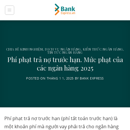
Skip
to
content
CHIA SẺ KINH NGHIỆM
,
DỊCH VỤ NGÂN HÀNG
,
KIẾN THỨC NGÂN HÀNG
,
TIN TỨC NGÂN HÀNG
Phí phạt trả nợ trước hạn. Mức phạt của
các ngân hàng 2025
POSTED ON
THÁNG 1 1, 2025
BY
BANK EXPRESS
Phí phạt trả nợ trước hạn (phí tất toán trước hạn) là
một khoản phí mà người vay phải trả cho ngân hàng