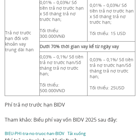
0,01% – 0,03%/ Số
0,01% – 0,03%/ Số
tiền trả nợ trước hạn
tiền trả nợ trước hạn
x Số tháng trả nợ
x Số tháng trả nợ
trước hạn;
trước hạn;
Tối thiểu:
Trả nợ trước
Tối thiểu: 15 USD
300.000VNĐ
hạn đối với
khoản vay
Dưới 70% thời gian vay kể từ ngày vay
trung dài hạn
0,03% – 0,1%/ Số tiền
0,03% – 0,1%/ Số tiền
trả nợ trước hạn/Số
trả nợ trước hạn/Số
tháng trả nợ trước
tháng trả nợ trước
hạn;
hạn;
Tối thiểu:
Tối thiểu: 25USD
500.000VND
Phí trả nợ trước hạn BIDV
Tham khảo: Biểu phí vay vốn BIDV 2025 sau đây:
BIEU-PHI-tra-no-truoc-han-BIDV
Tải xuống