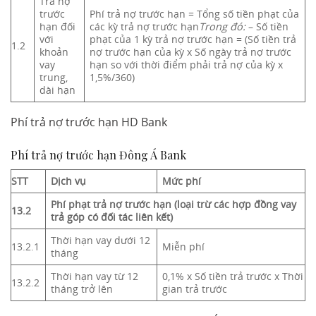
Trả nợ
trước
Phí trả nợ trước hạn = Tổng số tiền phạt của
hạn đối
các kỳ trả nợ trước hạn
Trong đó:
– Số tiền
với
phạt của 1 kỳ trả nợ trước hạn = (Số tiền trả
1.2
khoản
nợ trước hạn của kỳ x Số ngày trả nợ trước
vay
hạn so với thời điểm phải trả nợ của kỳ x
trung,
1,5%/360)
dài hạn
Phí trả nợ trước hạn HD Bank
Phí trả nợ trước hạn Đông Á Bank
STT
Dịch vụ
Mức phí
Phí phạt trả nợ trước hạn (loại trừ các hợp đồng vay
13.2
trả góp có đối tác liên kết)
Thời hạn vay dưới 12
13.2.1
Miễn phí
tháng
Thời hạn vay từ 12
0,1% x Số tiền trả trước x Thời
13.2.2
tháng trở lên
gian trả trước