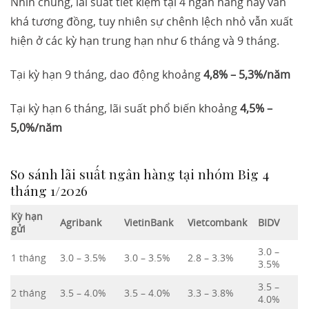
Nhìn chung, lãi suất tiết kiệm tại 4 ngân hàng này vẫn
khá tương đồng, tuy nhiên sự chênh lệch nhỏ vẫn xuất
hiện ở các kỳ hạn trung hạn như 6 tháng và 9 tháng.
Tại kỳ hạn 9 tháng, dao động khoảng
4,8% – 5,3%/năm
Tại kỳ hạn 6 tháng, lãi suất phổ biến khoảng
4,5% –
5,0%/năm
So sánh lãi suất ngân hàng tại nhóm Big 4
tháng 1/2026
Kỳ hạn
Agribank
VietinBank
Vietcombank
BIDV
gửi
3.0 –
1 tháng
3.0 – 3.5%
3.0 – 3.5%
2.8 – 3.3%
3.5%
3.5 –
2 tháng
3.5 – 4.0%
3.5 – 4.0%
3.3 – 3.8%
4.0%