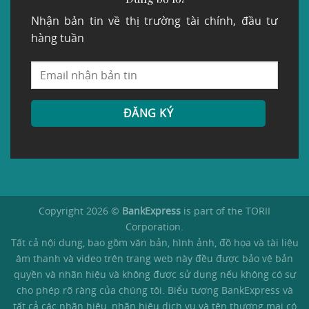
Nhận bản tin về thị trường tài chính, đầu tư
hàng tuần
Copyright 2026 ©
BankExpress
is part of the TORII
Corporation.
Tất cả nội dung, bao gồm văn bản, hình ảnh, đồ họa và tài liệu
âm thanh và video trên trang web này đều được bảo vệ bản
quyền và nhãn hiệu và không được sử dụng nếu không có sự
cho phép rõ ràng của chúng tôi. Biểu tượng BankExpress và
tất cả các nhãn hiệu, nhãn hiệu dịch vụ và tên thương mại có