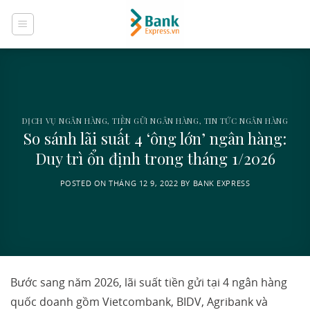
Skip
to
content
DỊCH VỤ NGÂN HÀNG
,
TIỀN GỬI NGÂN HÀNG
,
TIN TỨC NGÂN HÀNG
So sánh lãi suất 4 ‘ông lớn’ ngân hàng:
Duy trì ổn định trong tháng 1/2026
POSTED ON
THÁNG 12 9, 2022
BY
BANK EXPRESS
Bước sang năm 2026, lãi suất tiền gửi tại 4 ngân hàng
quốc doanh gồm Vietcombank, BIDV, Agribank và