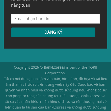
hàng tuần
Copyright 2026 ©
BankExpress
is part of the TORII
Corporation.
Tất cả nội dung, bao gồm văn bản, hình ảnh, đồ họa và tài liệu
âm thanh và video trên trang web này đều được bảo vệ bản
quyền và nhãn hiệu và không được sử dụng nếu không có sự
cho phép rõ ràng của chúng tôi. Biểu tượng BankExpress và
tất cả các nhãn hiệu, nhãn hiệu dịch vụ và tên thương mại có
liên quan là tài sản của BankExpress và không được sử dụng