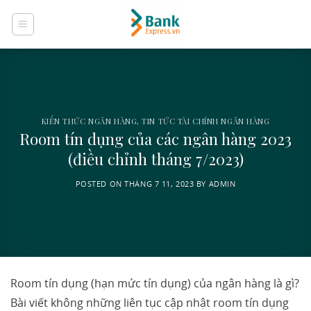
Skip
to
content
KIẾN THỨC NGÂN HÀNG
,
TIN TỨC TÀI CHÍNH NGÂN HÀNG
Room tín dụng của các ngân hàng 2023
(điều chỉnh tháng 7/2023)
POSTED ON
THÁNG 7 11, 2023
BY
ADMIN
Room tín dụng (hạn mức tín dụng) của ngân hàng là gì?
Bài viết không những liên tục cập nhật room tín dụng