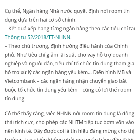
Cụ thể, Ngân hàng Nhà nước quyết định nới room tín
dụng dựa trên hai cơ sở chính:
– Kết quả xếp hạng từng ngân hàng theo các tiêu chí tại
Thông tư 52/2018/TT-NHNN
.
– Theo chủ trương, định hướng điều hành của Chính
phủ. Như tiêu chí giảm lãi suất cho vay hỗ trợ doanh
nghiệp và người dân, tiêu chí tổ chức tín dụng tham gia
hỗ trợ xử lý các ngân hàng yếu kém… Điển hình MB và
Vietcombank – các ngân hàng nhận chuyển giao bắt
buộc tổ chức tín dụng yếu kém – cũng có lợi thế room
tín dụng.
Có thể thấy rằng, việc NHNN nới room tín dụng là động
thái tích cực, cho phép các NHTM tiếp tục bơm vốn vào
nền kinh tế. Đây được coi là tín hiệu đáng mừng cho thị
trường. Tuy nhiên không phải mọi ngân hàng đều được