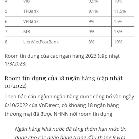
4
VIB
9,5%
10%
5
TPBank
9,1%
11,5%
6
VPBank
9%
15%
7
MB
9%
15%
8
LienVietPostBank
8%
10%
Room tín dụng của các ngân hàng 2023 (cập nhật
1/3/2023)
Room tín dụng của 18 ngân hàng (cập nhật
10/2022)
Theo báo cáo ngành ngân hàng được công bố vào ngày
6/10/2022 của VnDirect, có khoảng 18 ngân hàng
thương mại đã được NHNN nới room tín dụng.
Ngân hàng Nhà nước đã tăng thêm hạn mức tín
dụng cho các ngân hàng trong đầu tháng 9 vừa