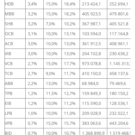
HDB
3,4%
15,0%
18,4%
213.424,1
252.694,1
MBB
3,2%
15,0%
18,2%
405.923,5
479.801,6
SHB
3,2%
7,0%
10,2%
367.987,1
405.521,8
OCB
3,1%
10,0%
13,1%
103.594,0
117.164,8
ACB
3,0%
10,0%
13,0%
361.912,5
408.961,1
VIB
3,0%
10,0%
13,0%
204.102,8
230.636,2
VCB
2,7%
15,0%
17,7%
973.078,8
1.145.313,7
TCB
2,7%
9,0%
11,7%
410.150,0
458.137,6
ABB
2,2%
13,0%
15,2%
68.984,0
79.469,6
TPB
1,2%
11,5%
12,7%
159.849,3
180.150,2
EIB
1,2%
10,0%
11,2%
115.590,0
128.536,1
LPB
1,0%
10,0%
11,0%
209.028,9
232.022,1
VPB
0,7%
15,0%
15,7%
383.063,6
443.204,6
BID
0,7%
10,0%
10,7%
1.368.890,9
1.519.468,9