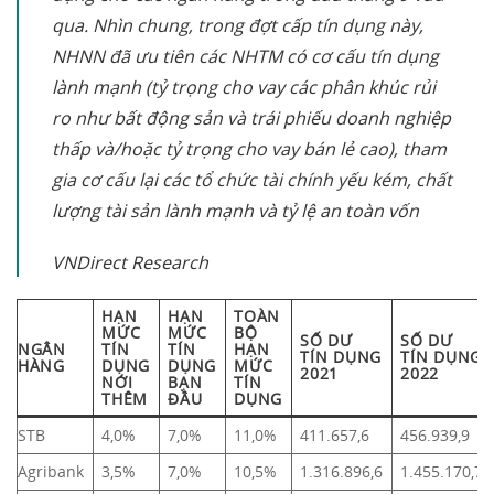
qua. Nhìn chung, trong đợt cấp tín dụng này,
NHNN đã ưu tiên các NHTM có cơ cấu tín dụng
lành mạnh (tỷ trọng cho vay các phân khúc rủi
ro như bất động sản và trái phiếu doanh nghiệp
thấp và/hoặc tỷ trọng cho vay bán lẻ cao), tham
gia cơ cấu lại các tổ chức tài chính yếu kém, chất
lượng tài sản lành mạnh và tỷ lệ an toàn vốn
VNDirect Research
HẠN
HẠN
TOÀN
MỨC
MỨC
BỘ
SỐ DƯ
SỐ DƯ
NGÂN
TÍN
TÍN
HẠN
TÍN DỤNG
TÍN DỤNG
HÀNG
DỤNG
DỤNG
MỨC
2021
2022
NỚI
BẠN
TÍN
THÊM
ĐẦU
DỤNG
STB
4,0%
7,0%
11,0%
411.657,6
456.939,9
Agribank
3,5%
7,0%
10,5%
1.316.896,6
1.455.170,7