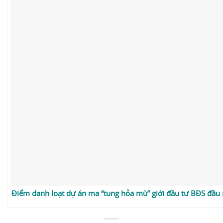
Điểm danh loạt dự án ma “tung hỏa mù” giới đầu tư BĐS đầ