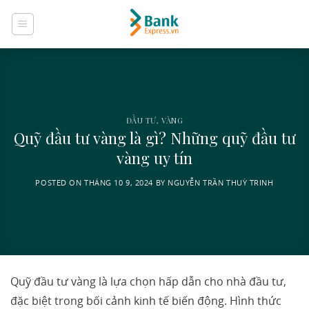
Skip
to
content
ĐẦU TƯ
,
VÀNG
Quỹ đầu tư vàng là gì? Những quỹ đầu tư
vàng uy tín
POSTED ON
THÁNG 10 9, 2024
BY
NGUYỄN TRẦN THUỲ TRINH
Quỹ đầu tư vàng là lựa chọn hấp dẫn cho nhà đầu tư,
đặc biệt trong bối cảnh kinh tế biến động. Hình thức