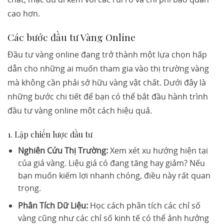
cao hơn.
Các bước đầu tư Vàng Online
Đầu tư vàng online đang trở thành một lựa chọn hấp
dẫn cho những ai muốn tham gia vào thị trường vàng
mà không cần phải sở hữu vàng vật chất. Dưới đây là
những bước chi tiết để bạn có thể bắt đầu hành trình
đầu tư vàng online một cách hiệu quả.
1. Lập chiến lược đầu tư
Nghiên Cứu Thị Trường:
Xem xét xu hướng hiện tại
của giá vàng. Liệu giá có đang tăng hay giảm? Nếu
bạn muốn kiếm lợi nhanh chóng, điều này rất quan
trọng.
Phân Tích Dữ Liệu:
Học cách phân tích các chỉ số
vàng cũng như các chỉ số kinh tế có thể ảnh hưởng