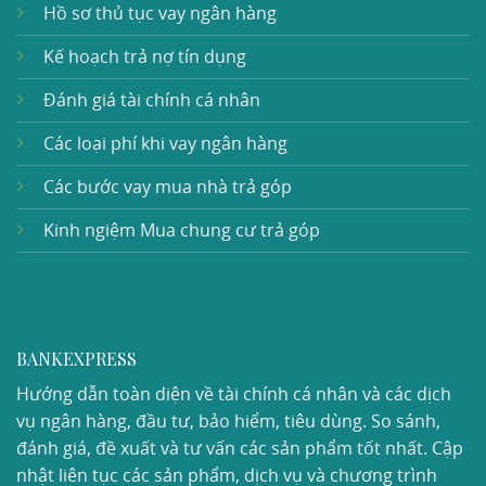
Hồ sơ thủ tục vay ngân hàng
Kế hoạch trả nợ tín dụng
Đánh giá tài chính cá nhân
Các loại phí khi vay ngân hàng
Các bước vay mua nhà trả góp
Kinh ngiệm Mua chung cư trả góp
BANKEXPRESS
Hướng dẫn toàn diện về tài chính cá nhân và các dịch
vụ ngân hàng, đầu tư, bảo hiểm, tiêu dùng. So sánh,
đánh giá, đề xuất và tư vấn các sản phẩm tốt nhất. Cập
nhật liên tục các sản phẩm, dịch vụ và chương trình