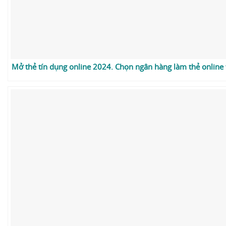
Mở thẻ tín dụng online 2024. Chọn ngân hàng làm thẻ online 