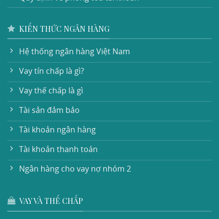
KIẾN THỨC NGÂN HÀNG
Hệ thống ngân hàng Việt Nam
Vay tín chấp là gì?
Vay thế chấp là gì
Tài sản đảm bảo
Tài khoản ngân hàng
Tài khoản thanh toán
Ngân hàng cho vay nợ nhóm 2
VAY VÀ THẾ CHẤP