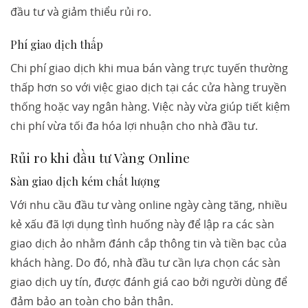
đầu tư và giảm thiểu rủi ro.
Phí giao dịch thấp
Chi phí giao dịch khi mua bán vàng trực tuyến thường
thấp hơn so với việc giao dịch tại các cửa hàng truyền
thống hoặc vay ngân hàng. Việc này vừa giúp tiết kiệm
chi phí vừa tối đa hóa lợi nhuận cho nhà đầu tư.
Rủi ro khi đầu tư Vàng Online
Sàn giao dịch kém chất lượng
Với nhu cầu đầu tư vàng online ngày càng tăng, nhiều
kẻ xấu đã lợi dụng tình huống này để lập ra các sàn
giao dịch ảo nhằm đánh cắp thông tin và tiền bạc của
khách hàng. Do đó, nhà đầu tư cần lựa chọn các sàn
giao dịch uy tín, được đánh giá cao bởi người dùng để
đảm bảo an toàn cho bản thân.