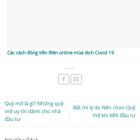
Các cách đóng tiền điện online mùa dịch Covid 19
Quỹ mở là gì? Những quỹ
Bật mí lý do Nên chọn Quỹ
mở uy tín dành cho nhà
mở khi Mới đầu tư
đầu tư