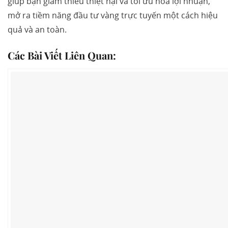
giúp bạn giảm thiểu thiệt hại và tối ưu hóa lợi nhuận,
mở ra tiềm năng đầu tư vàng trực tuyến một cách hiệu
quả và an toàn.
Các Bài Viết Liên Quan: