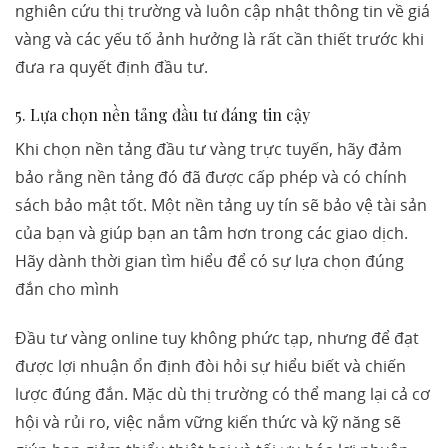
nghiên cứu thị trường và luôn cập nhật thông tin về giá
vàng và các yếu tố ảnh hưởng là rất cần thiết trước khi
đưa ra quyết định đầu tư.
5. Lựa chọn nền tảng đầu tư đáng tin cậy
Khi chọn nền tảng đầu tư vàng trực tuyến, hãy đảm
bảo rằng nền tảng đó đã được cấp phép và có chính
sách bảo mật tốt. Một nền tảng uy tín sẽ bảo vệ tài sản
của bạn và giúp bạn an tâm hơn trong các giao dịch.
Hãy dành thời gian tìm hiểu để có sự lựa chọn đúng
đắn cho mình
Đầu tư vàng online tuy không phức tạp, nhưng để đạt
được lợi nhuận ổn định đòi hỏi sự hiểu biết và chiến
lược đúng đắn. Mặc dù thị trường có thể mang lại cả cơ
hội và rủi ro, việc nắm vững kiến thức và kỹ năng sẽ