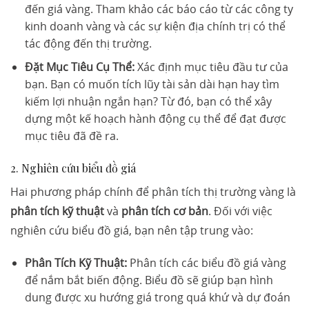
đến giá vàng. Tham khảo các báo cáo từ các công ty
kinh doanh vàng và các sự kiện địa chính trị có thể
tác động đến thị trường.
Đặt Mục Tiêu Cụ Thể:
Xác định mục tiêu đầu tư của
bạn. Bạn có muốn tích lũy tài sản dài hạn hay tìm
kiếm lợi nhuận ngắn hạn? Từ đó, bạn có thể xây
dựng một kế hoạch hành động cụ thể để đạt được
mục tiêu đã đề ra.
2. Nghiên cứu biểu đồ giá
Hai phương pháp chính để phân tích thị trường vàng là
phân tích kỹ thuật
và
phân tích cơ bản
. Đối với việc
nghiên cứu biểu đồ giá, bạn nên tập trung vào:
Phân Tích Kỹ Thuật:
Phân tích các biểu đồ giá vàng
để nắm bắt biến động. Biểu đồ sẽ giúp bạn hình
dung được xu hướng giá trong quá khứ và dự đoán