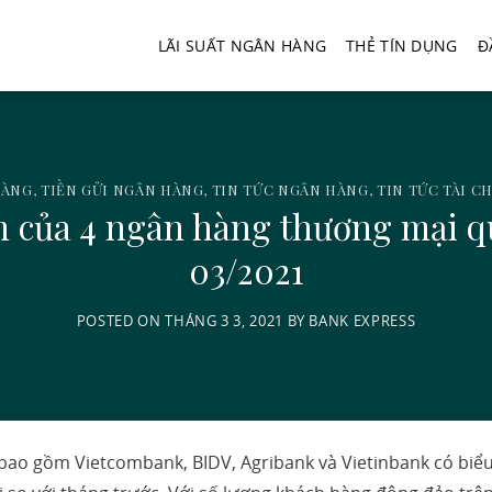
LÃI SUẤT NGÂN HÀNG
THẺ TÍN DỤNG
Đ
HÀNG
,
TIỀN GỬI NGÂN HÀNG
,
TIN TỨC NGÂN HÀNG
,
TIN TỨC TÀI 
iệm của 4 ngân hàng thương mại 
03/2021
POSTED ON
THÁNG 3 3, 2021
BY
BANK EXPRESS
ao gồm Vietcombank, BIDV, Agribank và Vietinbank có biể