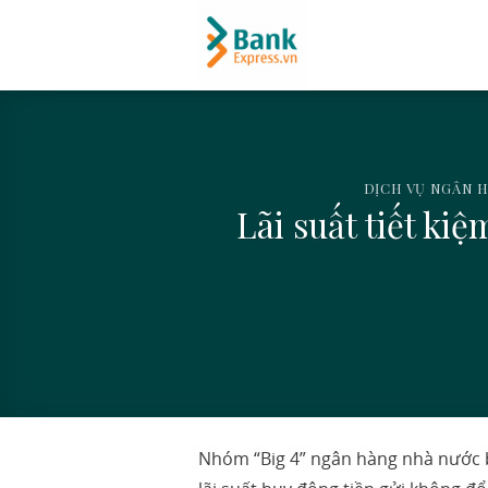
Skip
to
content
DỊCH VỤ NGÂN 
Lãi suất tiết k
Nhóm “Big 4” ngân hàng nhà nước b