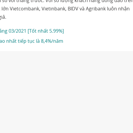
ổi so với tháng trước. Với số lượng khách hàng đông đảo trê
g lớn Vietcombank, Vietinbank, BIDV và Agribank luôn nhận
iả.
áng 03/2021 [Tốt nhất 5.99%]
cao nhất tiếp tục là 8,4%/năm