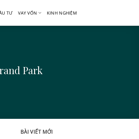
ẦU TƯ
VAY VỐN
KINH NGHIỆM
rand Park
BÀI VIẾT MỚI