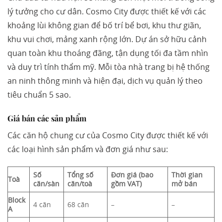
lý tưởng cho cư dân. Cosmo City được thiết kế với các
khoảng lùi không gian để bố trí bể bơi, khu thư giãn,
khu vui chơi, mảng xanh rộng lớn. Dự án sở hữu cảnh
quan toàn khu thoáng đãng, tận dụng tối đa tầm nhìn
và duy trì tính thẩm mỹ. Mỗi tòa nhà trang bị hệ thống
an ninh thông minh và hiện đại, dịch vụ quản lý theo
tiêu chuẩn 5 sao.
Giá bán các sản phẩm
Các căn hộ chung cư của Cosmo City được thiết kế với
các loại hình sản phẩm và đơn giá như sau:
Số
Tổng số
Đơn giá (bao
Thời gian
Toà
căn/sàn
căn/toà
gồm VAT)
mở bán
Block
4 căn
68 căn
–
–
A