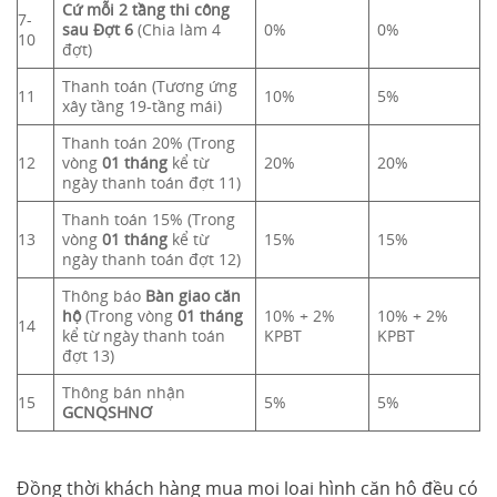
Cứ mỗi 2 tầng thi công
7-
sau Đợt 6
(Chia làm 4
0%
0%
10
đợt)
Thanh toán (Tương ứng
11
10%
5%
xây tầng 19-tầng mái)
Thanh toán 20% (Trong
12
vòng
01 tháng
kể từ
20%
20%
ngày thanh toán đợt 11)
Thanh toán 15% (Trong
13
vòng
01 tháng
kể từ
15%
15%
ngày thanh toán đợt 12)
Thông báo
Bàn giao căn
hộ
(Trong vòng
01 tháng
10% + 2%
10% + 2%
14
kể từ ngày thanh toán
KPBT
KPBT
đợt 13)
Thông bán nhận
15
5%
5%
GCNQSHNƠ
Đồng thời khách hàng mua mọi loại hình căn hộ đều có