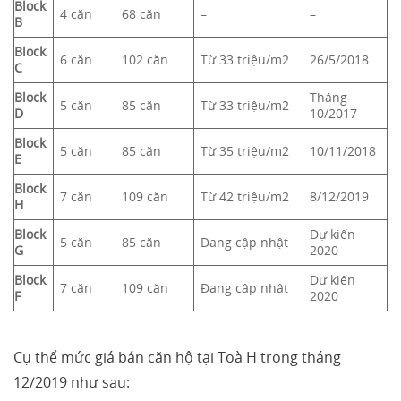
Block
4 căn
68 căn
–
–
B
Block
6 căn
102 căn
Từ 33 triệu/m2
26/5/2018
C
Block
Tháng
5 căn
85 căn
Từ 33 triệu/m2
D
10/2017
Block
5 căn
85 căn
Từ 35 triệu/m2
10/11/2018
E
Block
7 căn
109 căn
Từ 42 triệu/m2
8/12/2019
H
Block
Dự kiến
5 căn
85 căn
Đang cập nhật
G
2020
Block
Dự kiến
7 căn
109 căn
Đang cập nhật
F
2020
Cụ thể mức giá bán căn hộ tại Toà H trong tháng
12/2019 như sau: