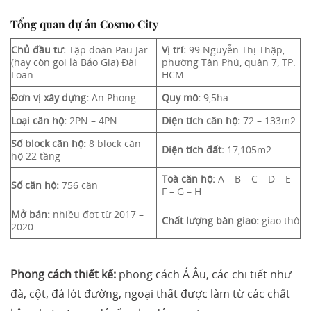
Tổng quan dự án Cosmo City
Chủ đầu tư:
Tập đoàn Pau Jar
Vị trí:
99 Nguyễn Thị Thập,
(hay còn gọi là Bảo Gia) Đài
phường Tân Phú, quận 7, TP.
Loan
HCM
Đơn vị xây dựng:
An Phong
Quy mô:
9,5ha
Loại căn hộ:
2PN – 4PN
Diện tích căn hộ:
72 – 133m2
Số block căn hộ:
8 block căn
Diện tích đất:
17,105m2
hộ 22 tầng
Toà căn hộ:
A – B – C – D – E –
Số căn hộ:
756 căn
F – G – H
Mở bán:
nhiều đợt từ 2017 –
Chất lượng bàn giao:
giao thô
2020
Phong cách thiết kế:
phong cách Á Âu, các chi tiết như
đà, cột, đá lót đường, ngoại thất được làm từ các chất