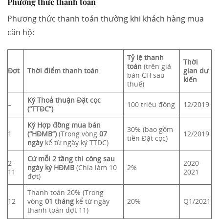
Phương thức thanh toán
Phương thức thanh toán thường khi khách hàng mua
căn hộ:
Tỷ lệ thanh
Thời
toán
(trên giá
Đợt
Thời điểm thanh toán
gian dự
bán CH sau
kiến
thuế)
Ký Thoả thuận Đặt cọc
–
100 triệu đồng
12/2019
(“TTĐC”)
Ký Hợp đồng mua bán
30%
(bao gồm
1
(“HĐMB”)
(Trong vòng
07
12/2019
tiền Đặt cọc)
ngày
kể từ ngày ký TTĐC)
Cứ mỗi 2 tầng thi công sau
2-
2020-
ngày ký HĐMB
(Chia làm 10
2%
11
2021
đợt)
Thanh toán 2
0%
(Trong
12
vòng
01 tháng
kể từ ngày
20%
Q1/2021
thanh toán đợt 11)