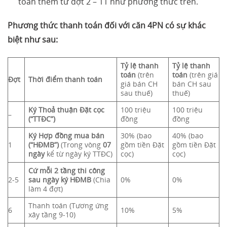
toán thêm từ đợt 2 – 11 như phương thức trên.
Phương thức thanh toán đối với căn 4PN có sự khác
biệt như sau:
Tỷ lệ thanh
Tỷ lệ thanh
toán
(trên
toán
(trên giá
Đợt
Thời điểm thanh toán
giá bán CH
bán CH sau
sau thuế)
thuế)
Ký Thoả thuận Đặt cọc
100 triệu
100 triệu
–
(“TTĐC”)
đồng
đồng
Ký Hợp đồng mua bán
30% (bao
40% (bao
1
(“HĐMB”)
(Trong vòng
07
gồm tiền Đặt
gồm tiền Đặt
ngày
kể từ ngày ký TTĐC)
cọc)
cọc)
Cứ mỗi 2 tầng thi công
2-5
sau ngày ký HĐMB
(Chia
0%
0%
làm 4 đợt)
Thanh toán (Tương ứng
6
10%
5%
xây tầng 9-10)