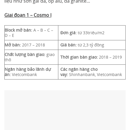
liệu như sơn gai đá, ốp alu, đá granite…
Giai đoạn 1 – Cosmo I
Block mở bán:
A – B – C –
Đơn giá:
từ 33triệu/m2
D – E
Mở bán:
2017 – 2018
Giá bán:
từ 2,3 tỷ đồng
Chất lượng bàn giao:
giao
Thời gian bàn giao:
2018 – 2019
thô
Ngân hàng bảo lãnh dự
Các ngân hàng cho
án:
Vietcombank
vay:
Shinhanbank, Vietcombank