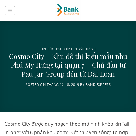
Skip
to
content
TIN TỨC TÀI CHÍNH NGÂN HÀNG
Cosmo City – Khu đô thị kiểu mẫu như
Phú Mỹ Hưng tại quận 7 – Chủ đầu tư
Pau Jar Group đến từ Đài Loan
POSTED ON
THÁNG 12 18, 2019
BY
BANK EXPRESS
Cosmo City được quy hoạch theo mô hình khép kín “all-
in-one” với 6 phân khu gồm: Biệt thự ven sông; Tổ hợp