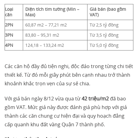
Loại
Diện tích tim tường
(Min –
Giá bán (bao gồm
căn
Max)
VAT)
2PN
60,87 m2 – 77,21 m2
Từ 2,5 tỷ đồng
3PN
83,80 – 95,31 m2
Từ 3,5 tỷ đồng
4PN
124,18 – 133,24 m2
Từ 5,0 tỷ đồng
Các căn hộ đầy đủ tiện nghi, độc đáo trong từng chi tiết
thiết kế. Từ đó mỗi giây phút bên cạnh nhau trở thành
khoảnh khắc trọn vẹn của sự sẻ chia.
Với giá bán ngày 8/12 vừa qua từ
42 triệu/m2
đã bao
gồm VAT. Mức giá này được đánh giá phù hợp với giá
thành các căn chung cư hiện đại và quy hoạch đẳng
cấp quanh khu đất vàng Quận 7 thành phố.