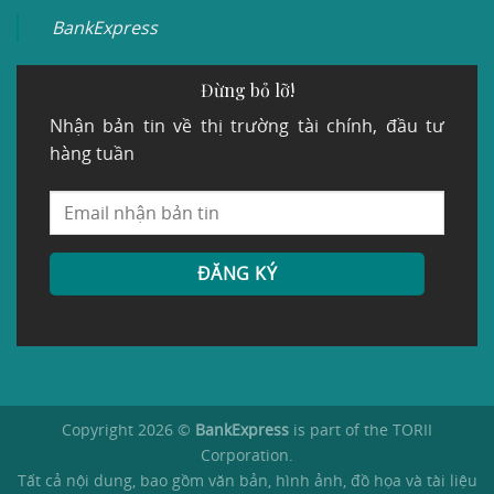
BankExpress
Đừng bỏ lỡ!
Nhận bản tin về thị trường tài chính, đầu tư
hàng tuần
Copyright 2026 ©
BankExpress
is part of the TORII
Corporation.
Tất cả nội dung, bao gồm văn bản, hình ảnh, đồ họa và tài liệu