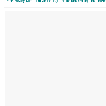
Paris Hoàng Kim – Dự án nổi bật liên kề khu Đô thị Thủ Thiê