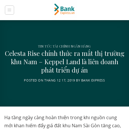
Skip
to
content
TIN TỨC TÀI CHÍNH NGÂN HÀNG
Celesta Rise chính thức ra mắt thị trường
khu Nam – Keppel Land là liên doanh
phát triển dự án
POSTED ON
THÁNG 12 17, 2019
BY
BANK EXPRESS
Hạ tầng ngày càng hoàn thiện trong khi nguồn cung
mới khan hiếm đẩy giá đất khu Nam Sài Gòn tăng cao,