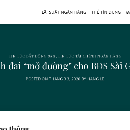
LÃI SUẤT NGÂN HÀNG
THẺ TÍN DỤNG
Đ
TIN TỨC BẤT ĐỘNG SẢN
,
TIN TỨC TÀI CHÍNH NGÂN HÀNG
h đai “mở đường” cho BĐS Sài 
POSTED ON
THÁNG 3 3, 2020
BY
HANG.LE
ao thông