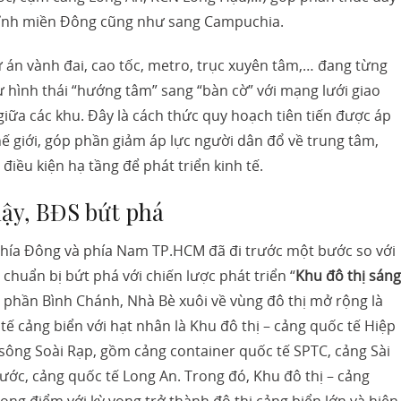
 tỉnh miền Đông cũng như sang Campuchia.
 án vành đai, cao tốc, metro, trục xuyên tâm,… đang từng
 hình thái “hướng tâm” sang “bàn cờ” với mạng lưới giao
 giữa các khu. Đây là cách thức quy hoạch tiên tiến được áp
hế giới, góp phần giảm áp lực người dân đổ về trung tâm,
 điều kiện hạ tầng để phát triển kinh tế.
ậy, BĐS bứt phá
 phía Đông và phía Nam TP.HCM đã đi trước một bước so với
 chuẩn bị bứt phá với chiến lược phát triển “
Khu đô thị sáng
 phần Bình Chánh, Nhà Bè xuôi về vùng đô thị mở rộng là
tế cảng biển với hạt nhân là Khu đô thị – cảng quốc tế Hiệp
sông Soài Rạp, gồm cảng container quốc tế SPTC, cảng Sài
ớc, cảng quốc tế Long An. Trong đó, Khu đô thị – cảng
ọng điểm với kỳ vọng trở thành đô thị cảng biển lớn và hiện