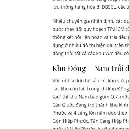
lưu thông hàng hóa đi ĐBSCL, các
Nhiều chuyên gia nhận định, các dự
bước thay đổi quy hoạch TP.HCM từ
thông kết nối liên hoàn và trải đều
dụng ở nhiều đô thị hiện đại trên t
đồng thời tất cả các khu vực đều có
Khu Đông – Nam trỗi d
Với một số lợi thế sẵn có, khu vực
các khu còn lại. Trong khi khu Đông
tạo
” thì khu Nam bao gồm Q.7, một
Cần Giuộc đang trở thành khu kinh 
Phước và 4 cảng lớn nằm dọc theo 
Gòn Hiệp Phước, Tân Cảng Hiệp Phư
quốc tế Hiệp Phước là siêu dự án tr