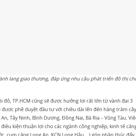
nh lang giao thương, đáp ứng nhu cầu phát triển đô thị ch
i đô, TP.HCM cũng sẽ được hưởng lợi rất lớn từ vành đai 3
đã được phê duyệt đầu tư với chiều dài lên đến hàng trăm câ
 An, Tây Ninh, Bình Dương, Đồng Nai, Bà Rịa – Vũng Tàu. Việ
o điều kiện thuận lợi cho các ngành công nghiệp, kinh tế cản
ớc, cụm cảng Long An, KCN Long Hậu,…) góp phần thúc đẩy