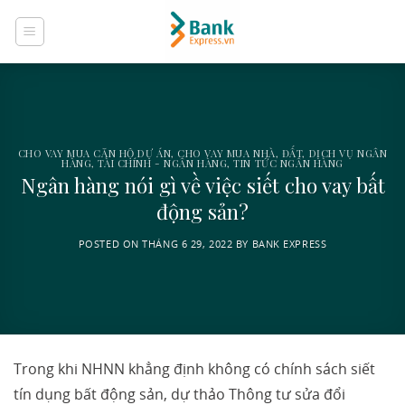
Skip
to
content
CHO VAY MUA CĂN HỘ DỰ ÁN
,
CHO VAY MUA NHÀ, ĐẤT
,
DỊCH VỤ NGÂN
HÀNG
,
TÀI CHÍNH - NGÂN HÀNG
,
TIN TỨC NGÂN HÀNG
Ngân hàng nói gì về việc siết cho vay bất
động sản?
POSTED ON
THÁNG 6 29, 2022
BY
BANK EXPRESS
Trong khi NHNN khẳng định không có chính sách siết
tín dụng bất động sản, dự thảo Thông tư sửa đổi